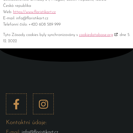
Česká republika
Web:
https://www.floristikart.cz
E-mail:
info@
floristikart.cz
Telefonní číslo: +420 608 589 999
Tyto Zásady cookies byly synchronizovány s
cookiedatabase.org
dne 5.
12. 2022
Kontaktní údaje:
E-mail:
info@floristikart.cz