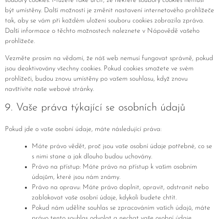
soubory cookies. Můžete také určit, že některé soubory cookies nemusí
být umístěny. Další možností je změnit nastavení internetového prohlížeče
tak, aby se vám při každém uložení souboru cookies zobrazila zpráva.
Další informace o těchto možnostech naleznete v Nápovědě vašeho
prohlížeče.
Vezměte prosím na vědomí, že náš web nemusí fungovat správně, pokud
jsou deaktivovány všechny cookies. Pokud cookies smažete ve svém
prohlížeči, budou znovu umístěny po vašem souhlasu, když znovu
navštívíte naše webové stránky.
9. Vaše práva týkající se osobních údajů
Pokud jde o vaše osobní údaje, máte následující práva:
Máte právo vědět, proč jsou vaše osobní údaje potřebné, co se
s nimi stane a jak dlouho budou uchovány.
Právo na přístup: Máte právo na přístup k vašim osobním
údajům, které jsou nám známy.
Právo na opravu: Máte právo doplnit, opravit, odstranit nebo
zablokovat vaše osobní údaje, kdykoli budete chtít.
Pokud nám udělíte souhlas se zpracováním vašich údajů, máte
právo tento souhlas odvolat a nechat vaše osobní údaje