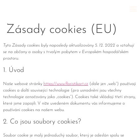
Zásady cookies (EU)
Tyto Zásady cookies byly naposledy aktualizovány 5. 12. 2022 a vztahují
se na občany a osoby s trvalým pobytem v Evropském hospodářském
prostoru.
1. Úvod
Naše webové stránky
https://www.floristikart.cz
(dále jen „web“) používají
cookies a další související technologie (pro usnadnění jsou všechny
technologie označovány jako „cookies“). Cookies také vkládají třetí strany,
které jsme zapojili. V níže uvedeném dokumentu vás informujeme o
používání cookies na našem webu.
2. Co jsou soubory cookies?
Soubor cookie je malý jednoduchý soubor, který je odeslán spolu se