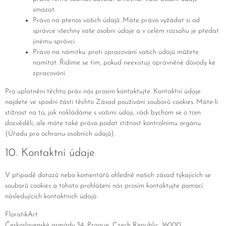
smazat.
Právo na přenos vašich údajů: Máte právo vyžádat si od
správce všechny vaše osobní údaje a v celém rozsahu je předat
jinému správci.
Právo na námitku: proti zpracování vašich údajů můžete
namítat. Řídíme se tím, pokud neexistují oprávněné důvody ke
zpracování.
Pro uplatnění těchto práv nás prosím kontaktujte. Kontaktní údaje
najdete ve spodní části těchto Zásad používání souborů cookies. Máte-li
stížnost na to, jak nakládáme s vašimi údaji, rádi bychom se o tom
dozvěděli, ale máte také právo podat stížnost kontrolnímu orgánu
(Úřadu pro ochranu osobních údajů).
10. Kontaktní údaje
V případě dotazů nebo komentářů ohledně našich zásad týkajících se
souborů cookies a tohoto prohlášení nás prosím kontaktujte pomocí
následujících kontaktních údajů:
FloristikArt
Československé armády 34, Prague, Czech Republic, 16000